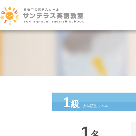
1
級
大学院生レベル
1
名