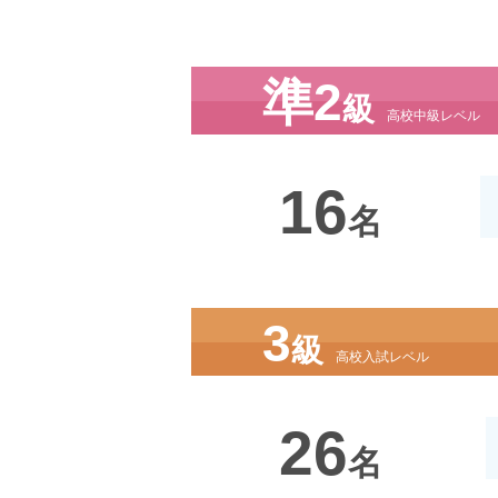
準2
級
高校中級レベル
16
名
3
級
高校入試レベル
26
名