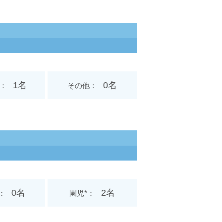
1名
0名
その他
0名
2名
園児*