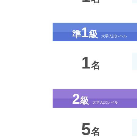
1
準
級
大学入試レベル
1
名
2
級
大学入試レベル
5
名