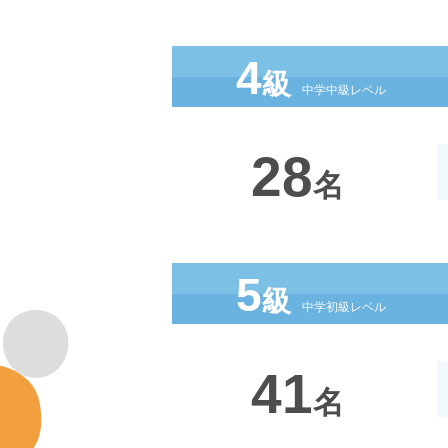
4
級
中学中級レベル
28
名
5
級
中学初級レベル
41
名